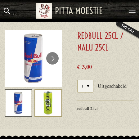
Ga
PITTA MOESTIE
direct
naar
de
REDBULL 25CL /
hoofdinhoud
NALU 25CL
€ 3,00
Uitgeschakeld
redbull 25cl